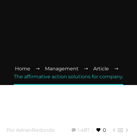
Duis sed odio sit amet nibh
vulputate cursus a sit amet
mauris. Morbi accumsan ipsum
velit. Nam nec tellus a odio
tincidunt auctor a ornare odio.
Home
Management
Article
The affirmative action solutions for company.



Por AdrianRedondo
1.487
0