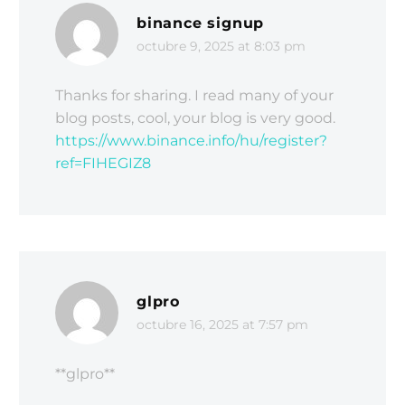
nec odio et ante tincidunt
binance signup
tempus. Donec vitae sapien ut
octubre 9, 2025 at 8:03 pm
libero venenatis faucibus.
Nullam quis ante. Etiam sit
Thanks for sharing. I read many of your
amet orci eget eros faucibus
blog posts, cool, your blog is very good.
tincidunt. Duis leo. Duis sed
https://www.binance.info/hu/register?
odio sit amet nibh vulputate
ref=FIHEGIZ8
cursus a sit amet mauris.
Morbi accumsan ipsum velit.
Nam nec tellus a odio
tincidunt auctor a ornare odio.
glpro
octubre 16, 2025 at 7:57 pm
** glpro**