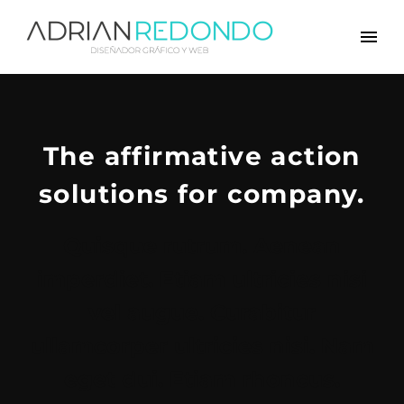
The affirmative action
solutions for company.
Quisque rutrum. Aenean
imperdiet. Etiam ultricies nisi
vel augue. Curabitur
ullamcorper ultricies nisi. Nam
eget dui. Etiam rhoncus.