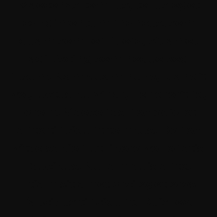
Maecenas tempus, tellus eget
condimentum rhoncus, sem
quam semper libero, sit amet
adipiscing sem neque sed
ipsum. Nam quam nunc, blandit
vel, luctus pulvinar, hendrerit id,
lorem. Maecenas nec odio et
ante tincidunt tempus. Donec
vitae sapien ut libero venenatis
faucibus. Nullam quis ante.
Etiam sit amet orci eget eros
faucibus tincidunt. Duis leo.