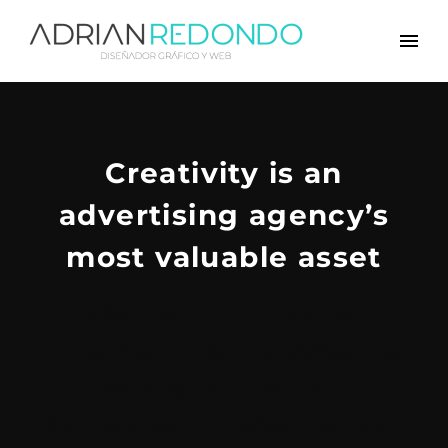
Creativity is an
advertising agency’s
most valuable asset
Quisque rutrum. Aenean
imperdiet. Etiam ultricies nisi
vel augue. Curabitur
ullamcorper ultricies nisi. Nam