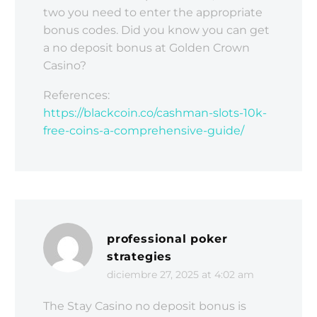
two you need to enter the appropriate
bonus codes. Did you know you can get
a no deposit bonus at Golden Crown
Casino?
References:
https://blackcoin.co/cashman-slots-10k-
free-coins-a-comprehensive-guide/
professional poker
strategies
diciembre 27, 2025 at 4:02 am
The Stay Casino no deposit bonus is