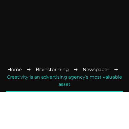
faucibus tincidunt. Duis leo.
Duis sed odio sit amet nibh
vulputate cursus a sit amet
mauris. Morbi accumsan ipsum
velit. Nam nec tellus a odio
tincidunt auctor a ornare odio.
Home
Brainstorming
Newspaper
Creativity is an advertising agency’s most valuable
asset