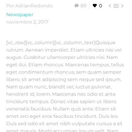



Por AdrianRedondo
89
0
Newspaper
noviembre 2, 2017
[vc_row][vc_column][vc_column_text]Quisque
rutrum. Aenean imperdiet. Etiam ultricies nisi vel
augue. Curabitur ullamcorper ultricies nisi. Nam
eget dui. Etiam rhoncus. Maecenas tempus, tellus
eget condimentum rhoncus, sem quam semper
libero, sit amet adipiscing sem neque sed ipsum.
Nam quam nunc, blandit vel, luctus pulvinar,
hendrerit id, lorem. Maecenas nec odio et ante
tincidunt tempus. Donec vitae sapien ut libero
venenatis faucibus. Nullam quis ante. Etiam sit
amet orci eget eros faucibus tincidunt. Duis leo.
Duis sed odio sit amet nibh vulputate cursus a sit
amet mauris. Morbi accumsan ipsum velit. Nam