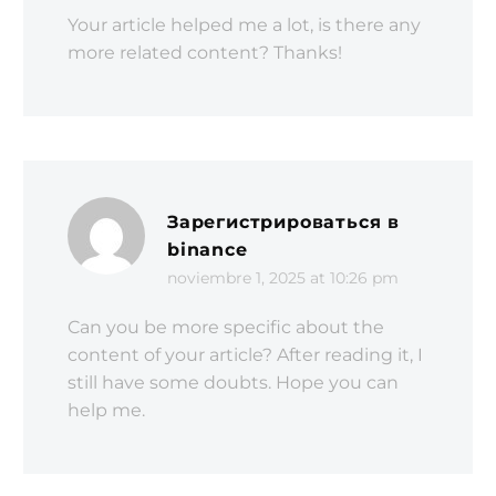
Your article helped me a lot, is there any
more related content? Thanks!
Зарегистрироваться в
binance
noviembre 1, 2025 at 10:26 pm
Can you be more specific about the
content of your article? After reading it, I
still have some doubts. Hope you can
help me.