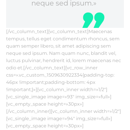
neque sed ipsum.»
[/vc_column_text][vc_column_text]Maecenas
tempus, tellus eget condimentum rhoncus, sem
quam semper libero, sit amet adipiscing sem
neque sed ipsum. Nam quam nunc, blandit vel,
luctus pulvinar, hendrerit id, lorem maecenas nec
odio et.[/vc_column_text][vc_row_inner
css=».vc_custom_1509630922334{padding-top:
46px !important;padding-bottom: 4px
!important;}»][vc_column_inner width=»1/2″]
[vc_single_image image=»93″ img_size=»full»]
[vc_empty_space height=»30px»]
[/vc_column_inner][vc_column_inner width=»1/2″]
[vc_single_image image=»94″ img_size=»full»]
[vc_empty_space height=»30px»]