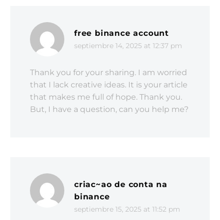
adipiscing sem neque sed
ipsum. Nam quam nunc,
blandit vel, luctus pulvinar,
free binance account
hendrerit id, lorem. Maecenas
septiembre 14, 2025 at 12:37 pm
nec odio et ante tincidunt
tempus. Donec vitae sapien ut
Thank you for your sharing. I am worried
libero venenatis faucibus.
that I lack creative ideas. It is your article
Nullam quis ante. Etiam sit
that makes me full of hope. Thank you.
amet orci eget eros faucibus
But, I have a question, can you help me?
tincidunt. Duis leo. Duis sed
odio sit amet nibh vulputate
cursus a sit amet mauris.
Morbi accumsan ipsum velit.
Nam nec tellus a odio
tincidunt auctor a ornare odio.
criac~ao de conta na
binance
septiembre 15, 2025 at 11:52 pm