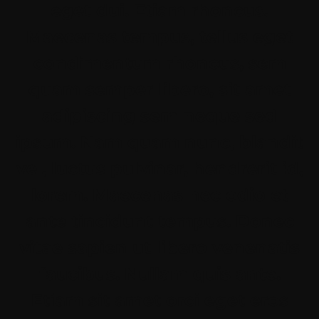
eget dui. Etiam rhoncus.
Maecenas tempus, tellus eget
condimentum rhoncus, sem
quam semper libero, sit amet
adipiscing sem neque sed
ipsum. Nam quam nunc, blandit
vel, luctus pulvinar, hendrerit id,
lorem. Maecenas nec odio et
ante tincidunt tempus. Donec
vitae sapien ut libero venenatis
faucibus. Nullam quis ante.
Etiam sit amet orci eget eros