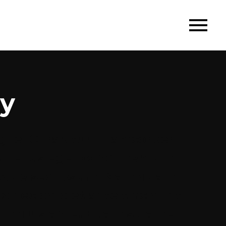
ty
ugue. Curabitur ullamcorper
s, tellus eget condimentum
neque sed ipsum. Nam quam
as nec odio et ante tincidunt
am quis ante. Etiam sit amet