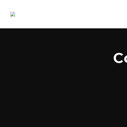
C
Quisque rutrum. Aenean imp
ultricies nisi. Nam eget 
rhoncus, sem quam semper
nunc, blandit vel, luctus pu
tempus. Donec vitae sapien 