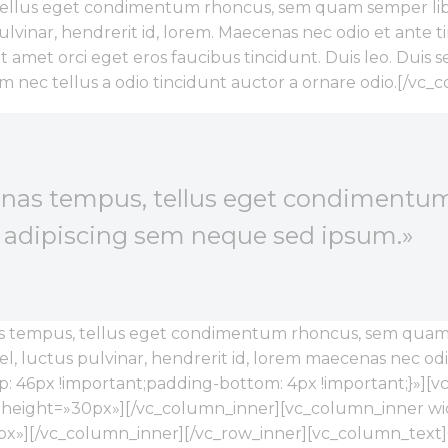
tellus eget condimentum rhoncus, sem quam semper libe
lvinar, hendrerit id, lorem. Maecenas nec odio et ante t
t amet orci eget eros faucibus tincidunt. Duis leo. Duis s
m nec tellus a odio tincidunt auctor a ornare odio.[/vc
enas tempus, tellus eget condiment
t adipiscing sem neque sed ipsum.»
tempus, tellus eget condimentum rhoncus, sem quam se
, luctus pulvinar, hendrerit id, lorem maecenas nec od
 46px !important;padding-bottom: 4px !important;}»][v
 height=»30px»][/vc_column_inner][vc_column_inner wid
px»][/vc_column_inner][/vc_row_inner][vc_column_text