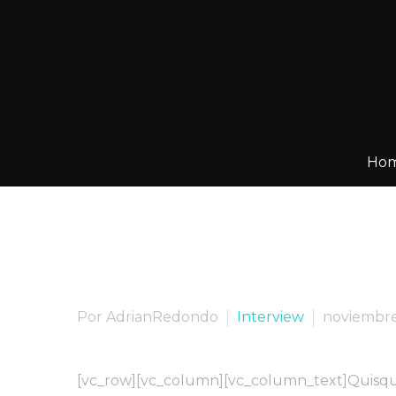
orci eget eros faucibus tin
sit amet mauris. Morbi ac
Ho
Por AdrianRedondo
Interview
noviembre
[vc_row][vc_column][vc_column_text]Quisque r