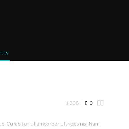
amet nibh vulputate cursus a
 a odio tincidunt auctor a
tity


208
0
. Curabitur ullamcorper ultricies nisi. Nam