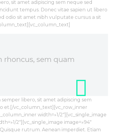
ro, sit amet adipiscing sem neque sed
incidunt tempus. Donec vitae sapien ut libero
ed odio sit amet nibh vulputate cursus a sit
_column_text][vc_column_text]
um rhoncus, sem quam
mper libero, sit amet adipiscing sem
io et.[/vc_column_text][vc_row_inner
c_column_inner width=»1/2″][vc_single_image
th=»1/2″][vc_single_image image=»94″
]Quisque rutrum. Aenean imperdiet. Etiam