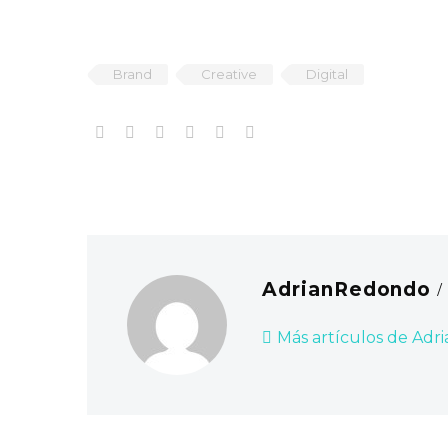
Brand
Creative
Digital
AdrianRedondo
/
Más artículos de Ad