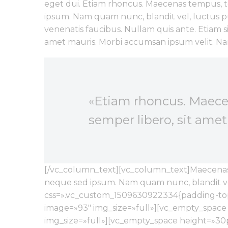
eget dui. Etiam rhoncus. Maecenas tempus, 
ipsum. Nam quam nunc, blandit vel, luctus pu
venenatis faucibus. Nullam quis ante. Etiam si
amet mauris. Morbi accumsan ipsum velit. Na
«Etiam rhoncus. Maec
semper libero, sit ame
[/vc_column_text][vc_column_text]Maecenas 
neque sed ipsum. Nam quam nunc, blandit vel
css=».vc_custom_1509630922334{padding-top:
image=»93″ img_size=»full»][vc_empty_space
img_size=»full»][vc_empty_space height=»30