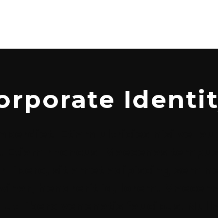
orporate Identi
erdiet. Etiam ultricies nisi vel a
dui. Etiam rhoncus. Maecenas tempu
 libero, sit amet adipiscing sem 
lvinar, hendrerit id, lorem. Maecen
ut libero venenatis faucibus. Null