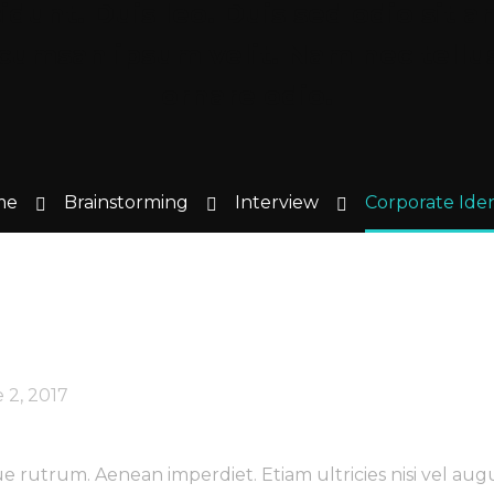
cidunt. Duis leo. Duis sed odio sit 
cumsan ipsum velit. Nam nec tellus
ornare odio.
me
Brainstorming
Interview
Corporate Iden
 2, 2017
utrum. Aenean imperdiet. Etiam ultricies nisi vel augue