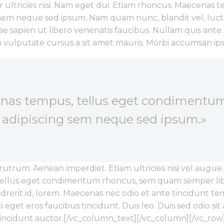
per ultricies nisi. Nam eget dui. Etiam rhoncus. Maecena
 sem neque sed ipsum. Nam quam nunc, blandit vel, luctu
e sapien ut libero venenatis faucibus. Nullam quis ante. 
nibh vulputate cursus a sit amet mauris. Morbi accumsan 
enas tempus, tellus eget condiment
t adipiscing sem neque sed ipsum.»
rum. Aenean imperdiet. Etiam ultricies nisi vel augue. 
tellus eget condimentum rhoncus, sem quam semper libe
erit id, lorem. Maecenas nec odio et ante tincidunt tem
i eget eros faucibus tincidunt. Duis leo. Duis sed odio si
tincidunt auctor.[/vc_column_text][/vc_column][/vc_row