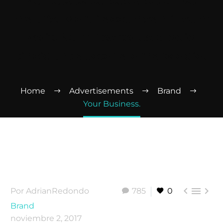
vulputate cursus a sit amet
mauris. Morbi accumsan ipsum
velit. Nam nec tellus a odio
tincidunt auctor a ornare odio.
Home
Advertisements
Brand
Your Business.



Por AdrianRedondo
785
0
Brand
noviembre 2, 2017