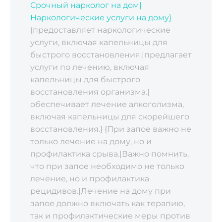
Срочный нарколог на дом|
Наркологические услуги на дому}
{предоставляет наркологические
услуги‚ включая капельницы для
быстрого восстановления.|предлагает
услуги по лечению‚ включая
капельницы для быстрого
восстановления организма.|
обеспечивает лечение алкоголизма‚
включая капельницы для скорейшего
восстановления.} {При запое важно не
только лечение на дому‚ но и
профилактика срыва.|Важно помнить‚
что при запое необходимо не только
лечение‚ но и профилактика
рецидивов.|Лечение на дому при
запое должно включать как терапию‚
так и профилактические меры против