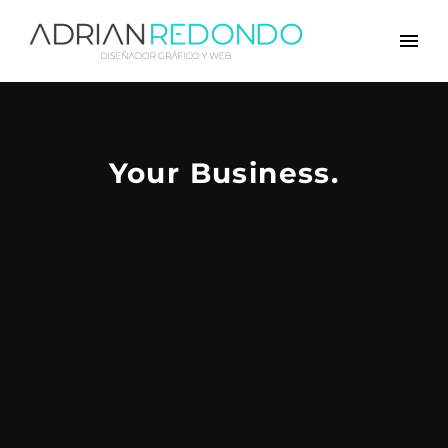
Your Business.
Quisque rutrum. Aenean
imperdiet. Etiam ultricies nisi
vel augue. Curabitur
ullamcorper ultricies nisi. Nam
eget dui. Etiam rhoncus.
Maecenas tempus, tellus eget