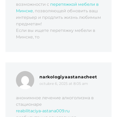
возможности с
перетяжкой мебели в
Минске
, позволяющей обновить ваш
интерьер и продлить жизнь любимым
предметам!
Если вы ищете перетяжку мебели в
Минске, то
narkologiyaastanacheet
octubre 6, 2025 at 8:05 am
анонимное лечение алкоголизма в
стационаре
reabilitaciya-astana009.ru