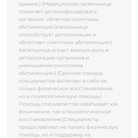
срывов.} {Медицинская капельница
помогает детоксифицировать
организм‚ облегчая симптомы
абстиненции.|Капельница
способствует детоксикации и
облегчает симптомы абстиненции.|
Капельница играет важную роль в
детоксикации организма и
уменьшении симптомов
абстиненции.} {Срочная помощь
специалистов включает в себя не
только физическое восстановление‚
но и психологическую помощь.|
Помощь специалистов охватывает как
физическое‚ так и психологическое
восстановление.|Специалисты
предоставляют не только физическую
помощь‚ но и поддержку на