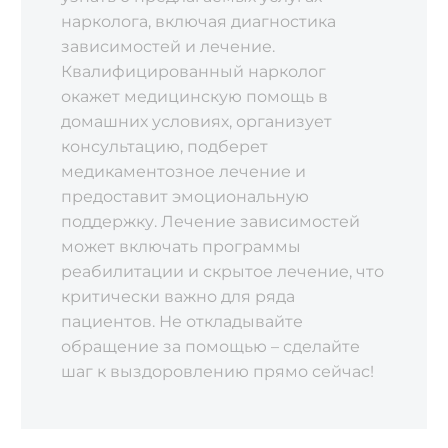
нарколога, включая диагностика
зависимостей и лечение.
Квалифицированный нарколог
окажет медицинскую помощь в
домашних условиях, организует
консультацию, подберет
медикаментозное лечение и
предоставит эмоциональную
поддержку. Лечение зависимостей
может включать программы
реабилитации и скрытое лечение, что
критически важно для ряда
пациентов. Не откладывайте
обращение за помощью – сделайте
шаг к выздоровлению прямо сейчас!