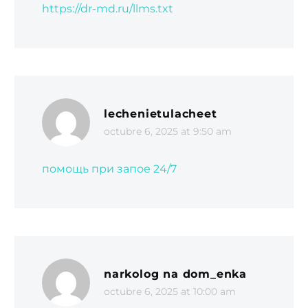
https://dr-md.ru/llms.txt
lechenietulacheet
octubre 6, 2025 at 9:50 am
помощь при запое 24/7
narkolog na dom_enka
octubre 6, 2025 at 10:00 am