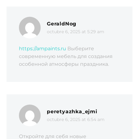
GeraldNog
octubre 6, 2025 at 5:29 am
https://ampaints.ru
Выберите
современную мебель для создания
особенной атмосферы праздника.
peretyazhka_ejmi
octubre 6, 2025 at 6:54 am
Откройте для себя новые