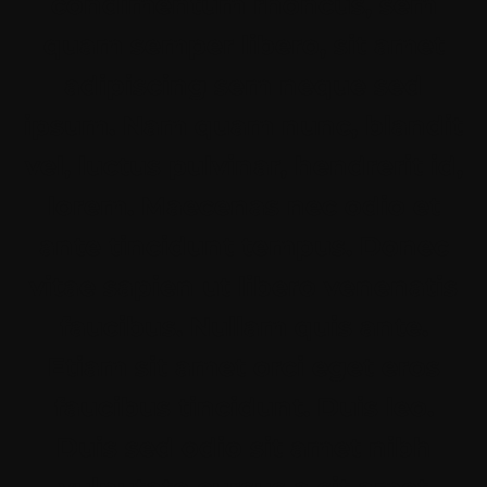
condimentum rhoncus, sem
quam semper libero, sit amet
adipiscing sem neque sed
ipsum. Nam quam nunc, blandit
vel, luctus pulvinar, hendrerit id,
lorem. Maecenas nec odio et
ante tincidunt tempus. Donec
vitae sapien ut libero venenatis
faucibus. Nullam quis ante.
Etiam sit amet orci eget eros
faucibus tincidunt. Duis leo.
Duis sed odio sit amet nibh