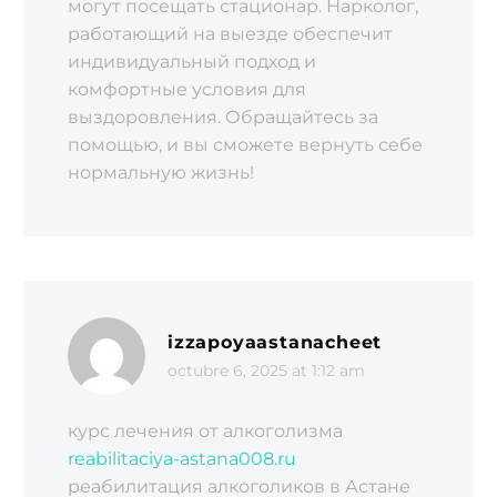
могут посещать стационар. Нарколог,
работающий на выезде обеспечит
индивидуальный подход и
комфортные условия для
выздоровления. Обращайтесь за
помощью, и вы сможете вернуть себе
нормальную жизнь!
izzapoyaastanacheet
octubre 6, 2025 at 1:12 am
курс лечения от алкоголизма
reabilitaciya-astana008.ru
реабилитация алкоголиков в Астане