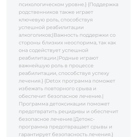
психологическом уровне.} {Поддержка
родственников также играет
ключевую роль‚ способствуя
успешной реабилитации
алкоголиков;|Важность поддержки со
стороны близких неоспорима‚ так как
она содействует успешной
реабилитации.|Родные играют
важнейшую роль в процессе
реабилитации‚ способствуя успеху
лечения.} {Detox программа поможет
избежать повторного срыва и
обеспечит безопасное лечение.|
Программа детоксикации поможет
предотвратить рецидивы и обеспечит
безопасное лечение.|Детокс-
программа предотвращает срывы и
гарантирует безопасность лечения.}