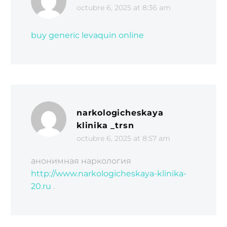
octubre 6, 2025 at 8:36 am
buy generic levaquin online
narkologicheskaya
klinika _trsn
octubre 6, 2025 at 8:57 am
анонимная наркология
http://www.narkologicheskaya-klinika-
20.ru
.