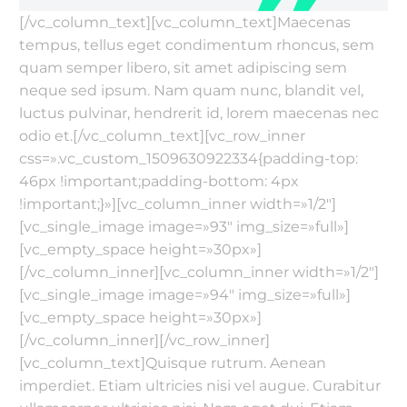
[/vc_column_text][vc_column_text]Maecenas
tempus, tellus eget condimentum rhoncus, sem
quam semper libero, sit amet adipiscing sem
neque sed ipsum. Nam quam nunc, blandit vel,
luctus pulvinar, hendrerit id, lorem maecenas nec
odio et.[/vc_column_text][vc_row_inner
css=».vc_custom_1509630922334{padding-top:
46px !important;padding-bottom: 4px
!important;}»][vc_column_inner width=»1/2″]
[vc_single_image image=»93″ img_size=»full»]
[vc_empty_space height=»30px»]
[/vc_column_inner][vc_column_inner width=»1/2″]
[vc_single_image image=»94″ img_size=»full»]
[vc_empty_space height=»30px»]
[/vc_column_inner][/vc_row_inner]
[vc_column_text]Quisque rutrum. Aenean
imperdiet. Etiam ultricies nisi vel augue. Curabitur