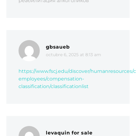
реабилитация алкоголиков
gbsaueb
octubre 6, 2025 at 8:13 am
https://www.fscj.edu/discover/humanresources/c
employees/compensation-
classification/classificationlist
levaquin for sale