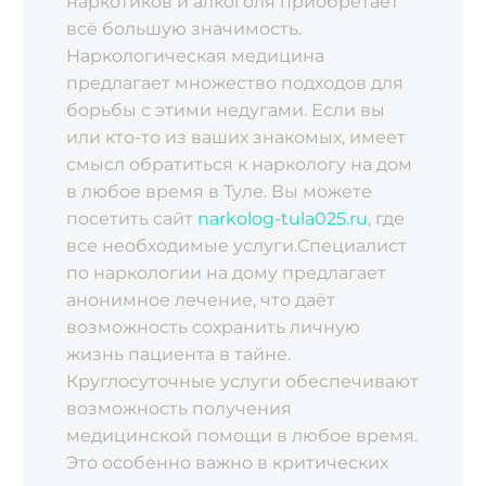
наркотиков и алкоголя приобретает
всё большую значимость.
Наркологическая медицина
предлагает множество подходов для
борьбы с этими недугами. Если вы
или кто-то из ваших знакомых, имеет
смысл обратиться к наркологу на дом
в любое время в Туле. Вы можете
посетить сайт
narkolog-tula025.ru
, где
все необходимые услуги.Специалист
по наркологии на дому предлагает
анонимное лечение, что даёт
возможность сохранить личную
жизнь пациента в тайне.
Круглосуточные услуги обеспечивают
возможность получения
медицинской помощи в любое время.
Это особенно важно в критических