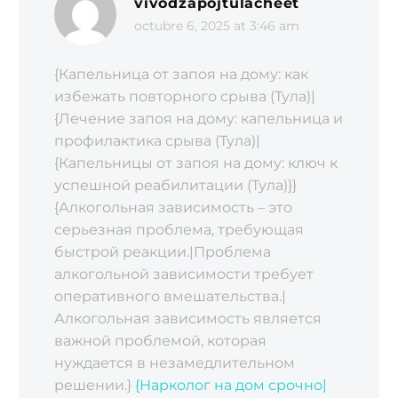
vivodzapojtulacheet
octubre 6, 2025 at 3:46 am
{Капельница от запоя на дому: как
избежать повторного срыва (Тула)|
{Лечение запоя на дому: капельница и
профилактика срыва (Тула)|
{Капельницы от запоя на дому: ключ к
успешной реабилитации (Тула)}}
{Алкогольная зависимость – это
серьезная проблема‚ требующая
быстрой реакции.|Проблема
алкогольной зависимости требует
оперативного вмешательства.|
Алкогольная зависимость является
важной проблемой‚ которая
нуждается в незамедлительном
решении.}
{Нарколог на дом срочно|