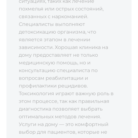
ситуациях, таких как лечение
похмелья или острых состояний,
связанных с наркоманией.
Специалисты выполняют
детоксикацию организма, что
является этапом в лечении
зависимости. Хорошая клиника на
дому предоставляет не только
медицинскую помощь, но и
консультацию специалиста по
вопросам реабилитации и
профилактики рецидивов.
Токсикология играют важную роль в
этом процессе, так как правильная
диагностика позволяет выбрать
оптимальных методов лечения.
Услуги на дому — это комфортный
выбор для пациентов, которые не