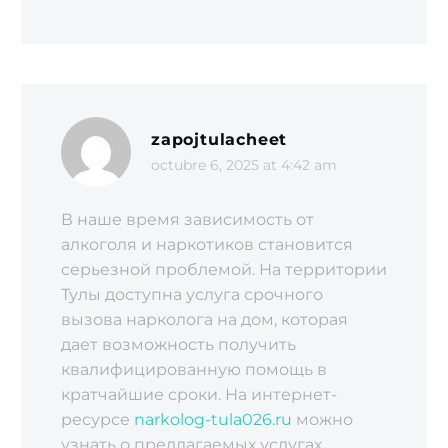
zapojtulacheet
octubre 6, 2025 at 4:42 am
В наше время зависимость от
алкоголя и наркотиков становится
серьезной проблемой. На территории
Тулы доступна услуга срочного
вызова нарколога на дом, которая
дает возможность получить
квалифицированную помощь в
кратчайшие сроки. На интернет-
ресурсе
narkolog-tula026.ru
можно
узнать о предлагаемых услугах