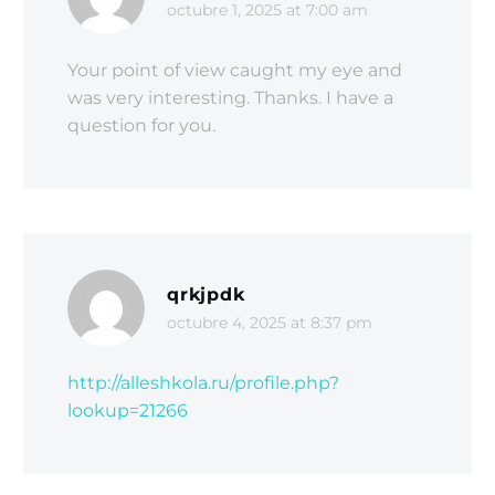
octubre 1, 2025 at 7:00 am
libero venenatis faucibus.
Nullam quis ante. Etiam sit
Your point of view caught my eye and
amet orci eget eros faucibus
was very interesting. Thanks. I have a
tincidunt. Duis leo. Duis sed
question for you.
odio sit amet nibh vulputate
cursus a sit amet mauris.
Morbi accumsan ipsum velit.
Nam nec tellus a odio
tincidunt auctor a ornare odio.
qrkjpdk
octubre 4, 2025 at 8:37 pm
http://alleshkola.ru/profile.php?
lookup=21266