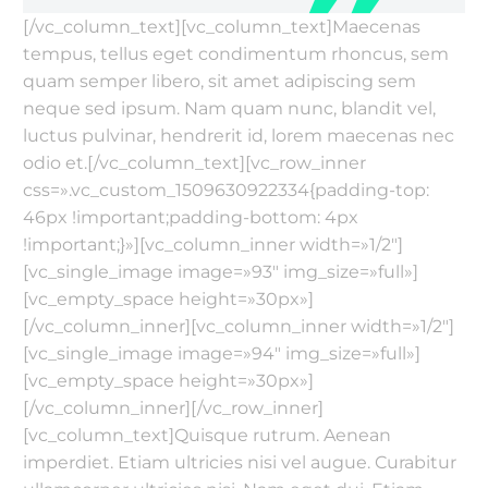
[/vc_column_text][vc_column_text]Maecenas
tempus, tellus eget condimentum rhoncus, sem
quam semper libero, sit amet adipiscing sem
neque sed ipsum. Nam quam nunc, blandit vel,
luctus pulvinar, hendrerit id, lorem maecenas nec
odio et.[/vc_column_text][vc_row_inner
css=».vc_custom_1509630922334{padding-top:
46px !important;padding-bottom: 4px
!important;}»][vc_column_inner width=»1/2″]
[vc_single_image image=»93″ img_size=»full»]
[vc_empty_space height=»30px»]
[/vc_column_inner][vc_column_inner width=»1/2″]
[vc_single_image image=»94″ img_size=»full»]
[vc_empty_space height=»30px»]
[/vc_column_inner][/vc_row_inner]
[vc_column_text]Quisque rutrum. Aenean
imperdiet. Etiam ultricies nisi vel augue. Curabitur