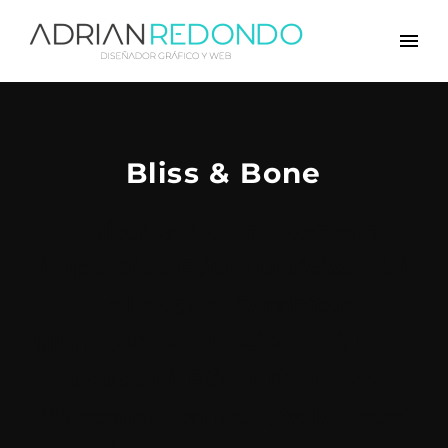
Bliss & Bone
Quisque rutrum. Aenean
imperdiet. Etiam ultricies nisi
vel augue. Curabitur
ullamcorper ultricies nisi. Nam
eget dui. Etiam rhoncus.
Maecenas tempus, tellus eget