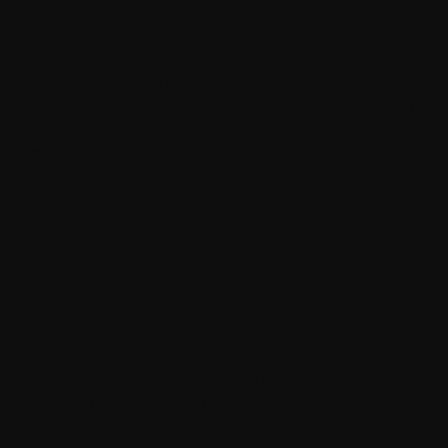
condimentum rhoncus, sem
quam semper libero, sit amet
adipiscing sem neque sed
ipsum. Nam quam nunc, blandit
vel, luctus pulvinar, hendrerit id,
lorem. Maecenas nec odio et
ante tincidunt tempus. Donec
vitae sapien ut libero venenatis
faucibus. Nullam quis ante.
Etiam sit amet orci eget eros
faucibus tincidunt. Duis leo.
Duis sed odio sit amet nibh