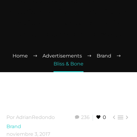
vulputate cursus a sit amet
mauris. Morbi accumsan ipsum
velit. Nam nec tellus a odio
tincidunt auctor a ornare odio.
Home
Advertisements
Brand
Bliss & Bone



Por AdrianRedondo
236
0
Brand
noviembre 3, 2017