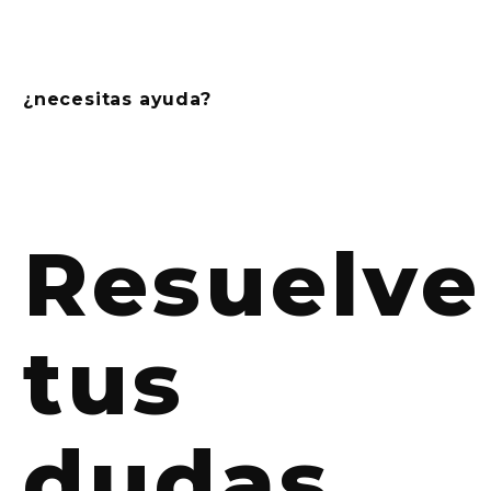
¿necesitas ayuda?
Resuelve
tus
dudas