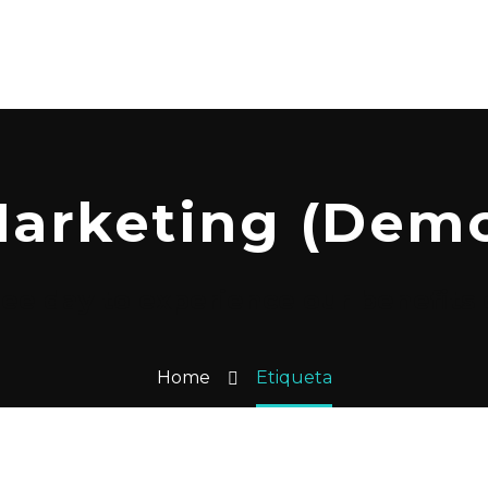
arketing (Dem
ee day to experience our benefits o
Home
Etiqueta