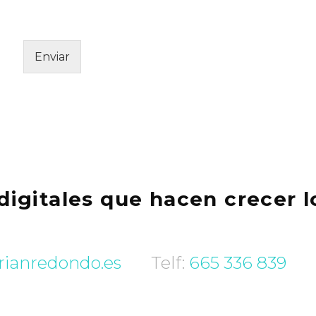
W
d
e
e
b
v
"
e
Enviar
r
i
f
i
c
a
c
i
ó
n
digitales que hacen crecer l
*
rianredondo.es
Telf:
665 336 839