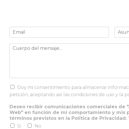
c
C
A
o
o
s
m
r
u
e
M
r
n
r
e
e
t
c
n
o
o
i
s
e
*
a
a
l
l
j
e
e
e
c
s
*
C
t
Doy mi consentimiento para almacenar informac
G
a
r
petición, aceptando así las condiciones de uso y la po
r
s
ó
á
i
n
Deseo recibir comunicaciones comerciales de "
f
l
i
Web" en función de mi comportamiento y mis pr
i
l
c
términos previstos en la Política de Privacidad.
c
a
o
o
Si
No
s
*