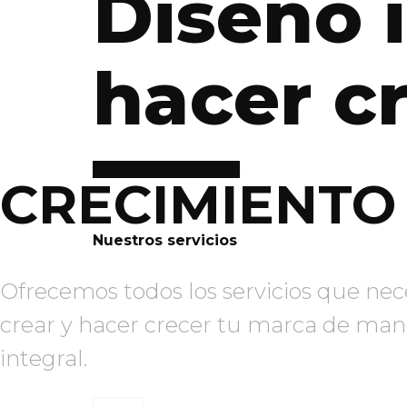
Diseño 
hacer c
CONTACTA AHORA
CRECIMIENTO
Nuestros servicios
Ofrecemos todos los servicios que nec
crear y hacer crecer tu marca de man
integral.