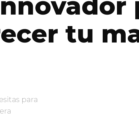
innovador 
recer tu m
esitas para
era