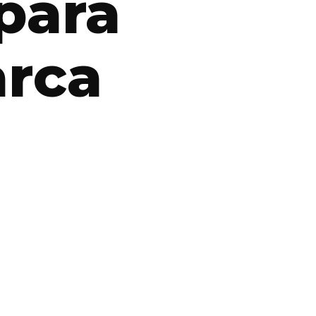
para
arca