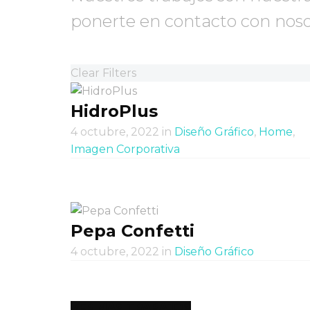
ponerte en contacto con noso
Clear Filters
HidroPlus
4 octubre, 2022
in
Diseño Gráfico
,
Home
,
Imagen Corporativa
Pepa Confetti
4 octubre, 2022
in
Diseño Gráfico
VER MÁS TRABAJOS