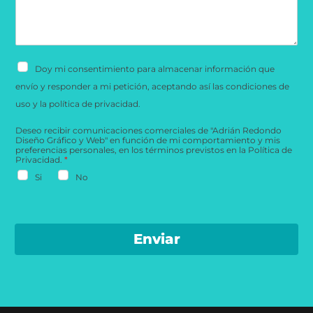
c
a
c
o
j
t
c
e
r
o
*
ó
m
n
e
i
r
C
c
Doy mi consentimiento para almacenar información que
c
a
o
i
s
envío y responder a mi petición, aceptando así las condiciones de
*
a
i
l
l
uso y la política de privacidad.
e
l
s
a
Deseo recibir comunicaciones comerciales de "Adrián Redondo
c
s
Diseño Gráfico y Web" en función de mi comportamiento y mis
o
d
preferencias personales, en los términos previstos en la Política de
m
e
Privacidad.
*
p
v
o
e
Si
No
r
r
t
i
a
f
m
i
i
c
e
a
Enviar
n
c
t
i
o
ó
n
*