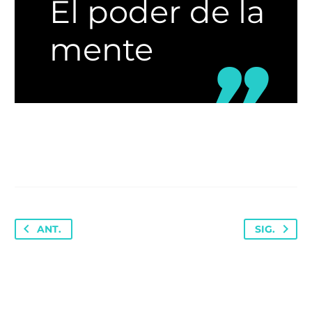
El poder de la
mente
ANT.
SIG.