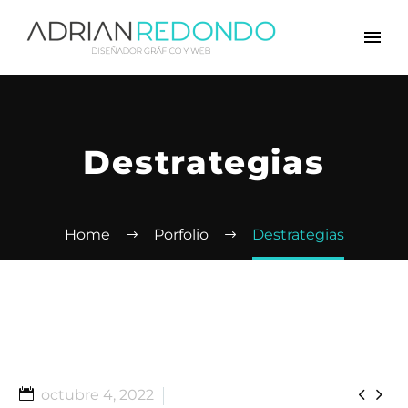
Destrategias
Home
Porfolio
Destrategias


octubre 4, 2022