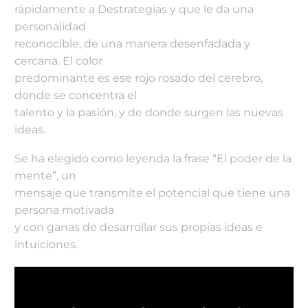
rápidamente a Destrategias y que le da una
personalidad
reconocible, de una manera desenfadada y
cercana. El color
predominante es ese rojo rosado del cerebro,
donde se concentra el
talento y la pasión, y de donde surgen las nuevas
ideas.
Se ha elegido como leyenda la frase “El poder de la
mente”, un
mensaje que transmite el potencial que tiene una
persona motivada
y con ganas de desarrollar sus propias ideas e
intuiciones.