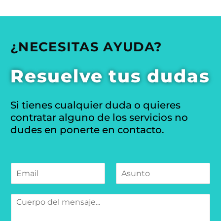
¿NECESITAS AYUDA?
Resuelve tus dudas
Si tienes cualquier duda o quieres
contratar alguno de los servicios no
dudes en ponerte en contacto.
e
C
A
l
o
s
e
r
u
c
r
n
t
e
t
r
M
o
o
ó
e
e
*
n
n
l
i
s
e