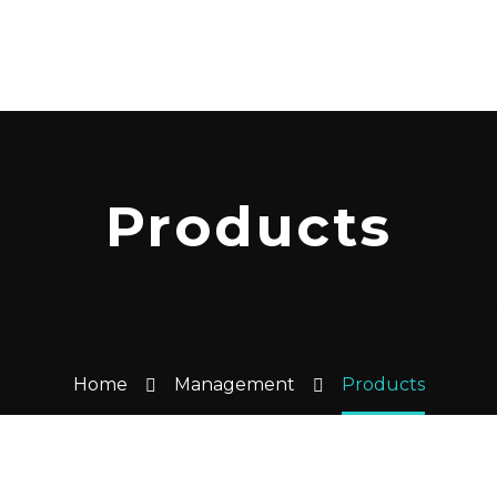
Products
ee day to experience our benefits o
Home
Management
Products