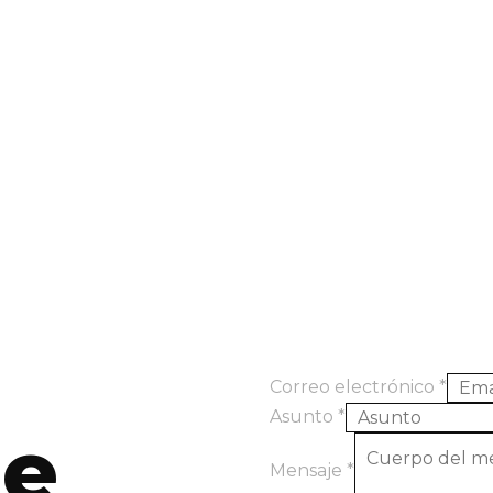
Correo electrónico
*
Asunto
*
ve
Mensaje
*