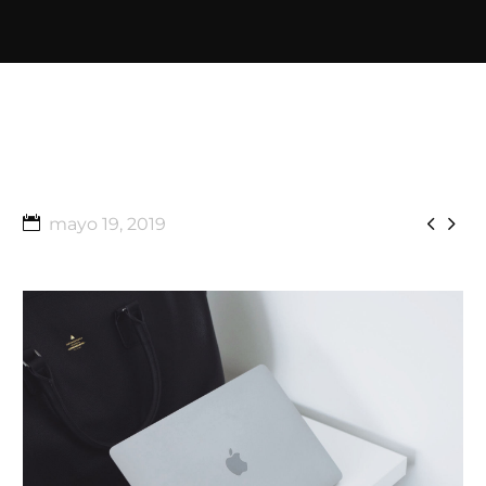


mayo 19, 2019