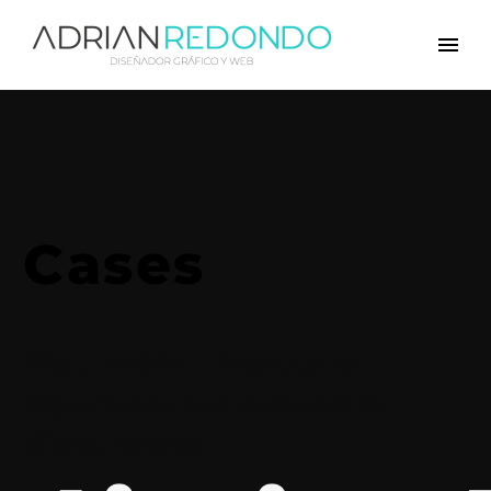
Cases
We provide a free day to
experience our benefits of
digital world!