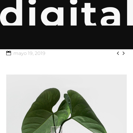


mayo 19, 2019