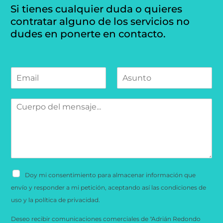
Si tienes cualquier duda o quieres
contratar alguno de los servicios no
dudes en ponerte en contacto.
C
A
o
s
r
u
r
n
e
t
M
o
o
e
e
*
n
l
s
e
a
c
j
t
e
r
*
ó
n
i
C
c
Doy mi consentimiento para almacenar información que
a
o
s
envío y responder a mi petición, aceptando así las condiciones de
*
i
l
uso y la política de privacidad.
l
a
v
Deseo recibir comunicaciones comerciales de "Adrián Redondo
s
e