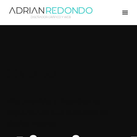
Cases
We provide a free day to
experience our benefits of
digital world!