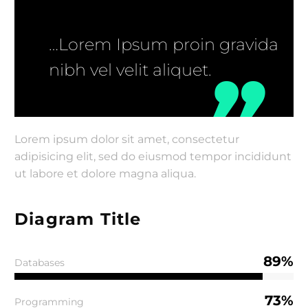
…Lorem Ipsum proin gravida
nibh vel velit aliquet.
Lorem ipsum dolor sit amet, consectetur
adipisicing elit, sed do eiusmod tempor incididunt
ut labore et dolore magna aliqua.
Diagram Title
89%
Databases
73%
Programming