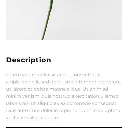
Description
Lorem ipsum dolor sit amet, consectetur
adipisicing elit, sed do eiusmod tempor incididunt
ut labore et dolore magna aliqua. Ut enim ad
minim veniam, quis nostrud exercitation ullamco
laboris nisi ut aliquip ex ea commodo consequat.
Duis aute irure dolor in reprehenderit in voluptate
velit esse cillum dolore.