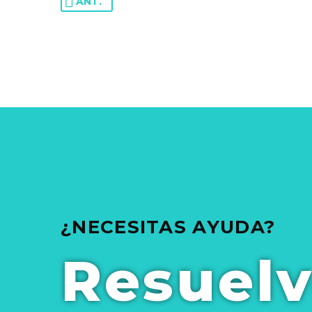
ANT.
¿NECESITAS AYUDA?
Resuel