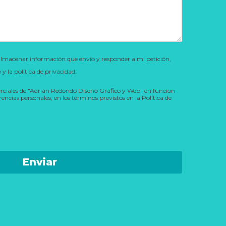
lmacenar información que envío y responder a mi petición,
y la política de privacidad.
rciales de "Adrián Redondo Diseño Gráfico y Web" en función
cias personales, en los términos previstos en la Política de
Enviar