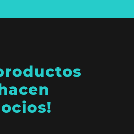
productos
 hacen
gocios!